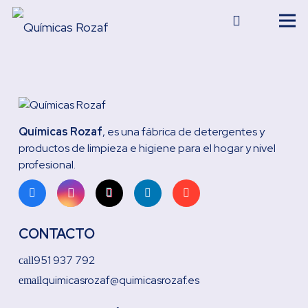
Químicas Rozaf
, es una fábrica de detergentes y
productos de limpieza e higiene para el hogar y nivel
profesional.
CONTACTO
951 937 792
call
quimicasrozaf@quimicasrozaf.es
email