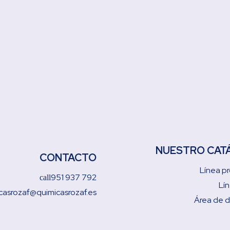
NUESTRO CAT
CONTACTO
Línea pr
951 937 792
call
Lí
casrozaf@quimicasrozaf.es
Área de 