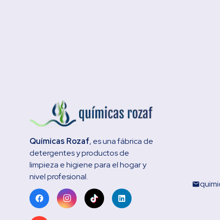
Químicas Rozaf
, es una fábrica de
detergentes y productos de
limpieza e higiene para el hogar y
nivel profesional.
quimi
email