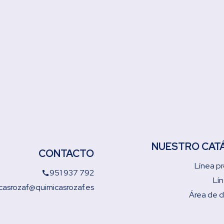
NUESTRO CAT
CONTACTO
Línea pr
951 937 792
call
Lí
casrozaf@quimicasrozaf.es
Área de 