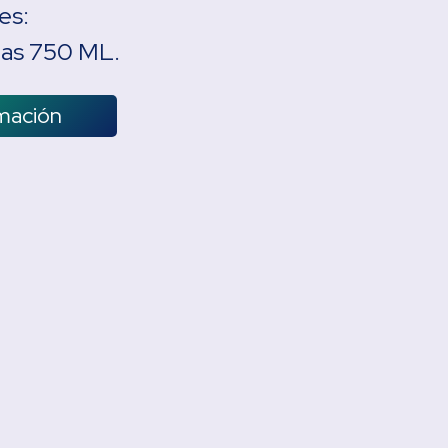
es:
llas 750 ML.
rmación