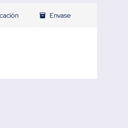
icación
Envase
inventory