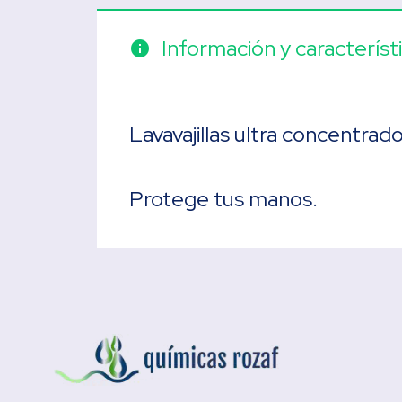
Información y característ
info
Lavavajillas ultra concentrado
Protege tus manos.