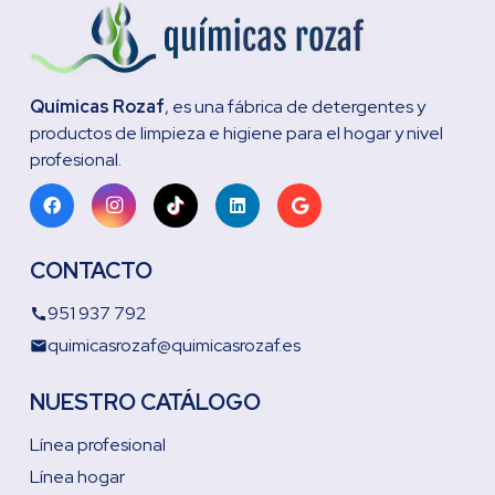
Químicas Rozaf
, es una fábrica de detergentes y
productos de limpieza e higiene para el hogar y nivel
profesional.
CONTACTO
951 937 792
call
quimicasrozaf@quimicasrozaf.es
email
NUESTRO CATÁLOGO
Línea profesional
Línea hogar