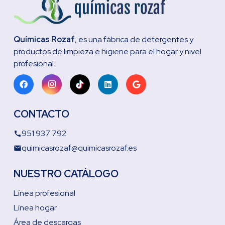
Químicas Rozaf
, es una fábrica de detergentes y
productos de limpieza e higiene para el hogar y nivel
profesional.
CONTACTO
951 937 792
call
quimicasrozaf@quimicasrozaf.es
email
NUESTRO CATÁLOGO
Línea profesional
Línea hogar
Área de descargas