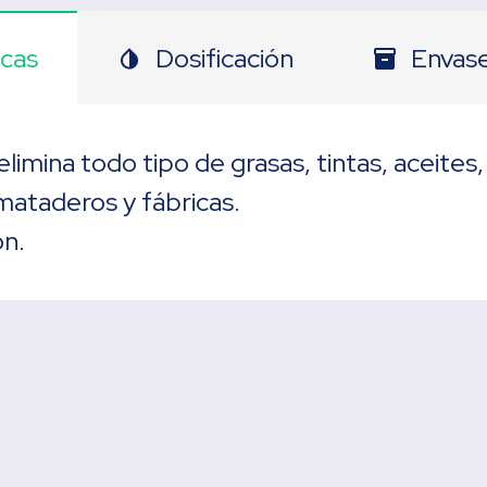
icas
Dosificación
Envas
invert_colors
inventory
imina todo tipo de grasas, tintas, aceites,
 mataderos y fábricas.
ón.