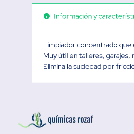
Información y característ
info
Limpiador concentrado que el
Muy útil en talleres, garajes,
Elimina la suciedad por fricci