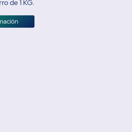
rro de 1 KG.
rmación