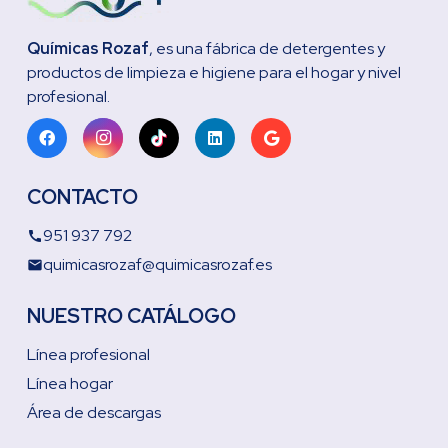
Químicas Rozaf
, es una fábrica de detergentes y
productos de limpieza e higiene para el hogar y nivel
profesional.
CONTACTO
951 937 792
call
quimicasrozaf@quimicasrozaf.es
email
NUESTRO CATÁLOGO
Línea profesional
Línea hogar
Área de descargas