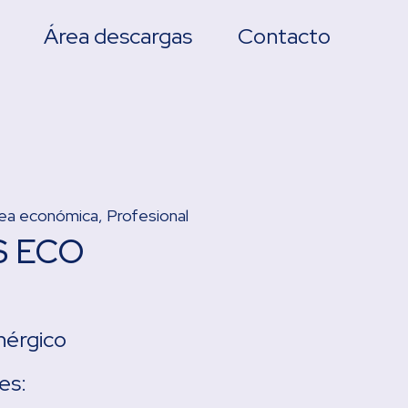
Área descargas
Contacto
nea económica
,
Profesional
 ECO
nérgico
es: