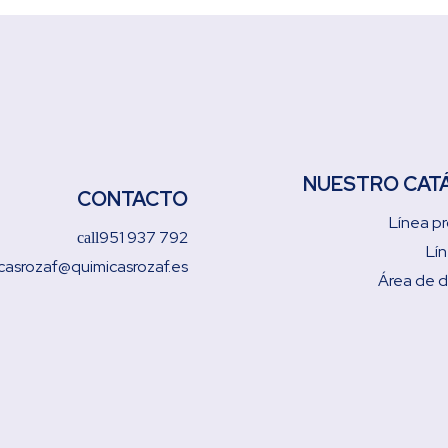
NUESTRO CAT
CONTACTO
Línea pr
951 937 792
call
Lí
casrozaf@quimicasrozaf.es
Área de 