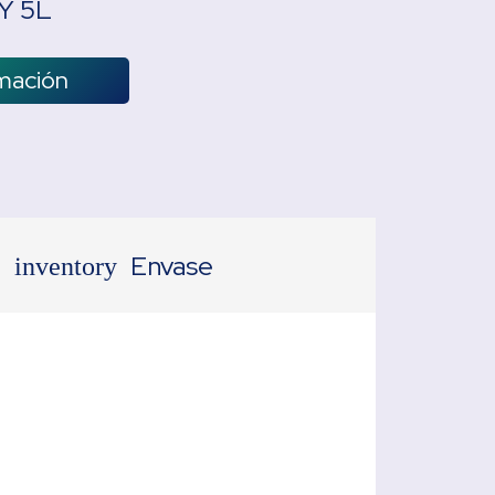
 Y 5L
rmación
Envase
inventory