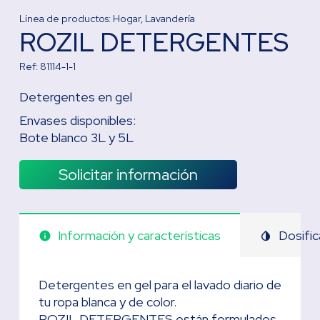
Línea de productos:
Hogar
,
Lavandería
ROZIL DETERGENTES
Ref:
81114-1-1
Detergentes en gel
Envases disponibles:
Bote blanco 3L y 5L
Solicitar información
Información y características
Dosific
info
invert_colors
Detergentes en gel para el lavado diario de
tu ropa blanca y de color.
ROZIL DETERGENTES están formulados